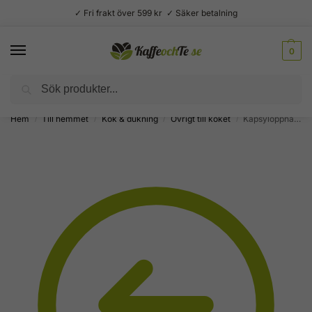
✓ Fri frakt över 599 kr ✓ Säker betalning
0
Sök
Välsmakande vardagslyx –
Kaffe, te, kryddor och godis
Hem
Till hemmet
Kök & dukning
Övrigt till köket
Kapsylöppnare döskalle i gjutjärn
/
/
/
/