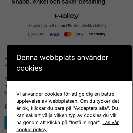
Snabb, enkel och säker betalning
Denna webbplats använder
Beskrivning
Recensioner
0
cookies
Kapsylöppnare i form av en döskalle i vitt gjutjärn,
höjd 6 cm. Avser 1 st kapsylöppnare, bilden visar flera
för en bättre överblick.
Vi använder cookies för att ge dig en bättre
upplevelse av webbplatsen. Om du tycker det
Recensioner
är ok, klickar du bara på "Acceptera alla". Du
kan såklart välja vilken typ av cookies du vill
ha genom att klicka på "Inställningar".
Läs vår
Det finns inga recensioner än.
cookie policy