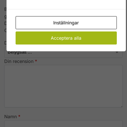
Bli först med att recensera ”Kapsylöppnare döskalle i
gjutjärn”
Inställningar
Din e-postadress kommer inte publiceras.
Obligatoriska fält är märkta
*
Acceptera alla
Ditt betyg
*
Din recension
*
Namn
*