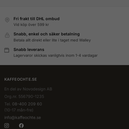
Fri frakt till DHL ombud
Vid köp över 599 kr
Snabb, enkel och säker betalning
Betala allt direkt eller lite i taget med Walley
Snabb leverans
Lagervaror skickas vanligtvis inom 1-4 vardagar
KAFFEOCHTE.SE
En del av Novodesign AB
Org.nr. 556790-1235
Tel.
08-400 209 60
(10-17 mån-fre)
info@kaffeochte.se