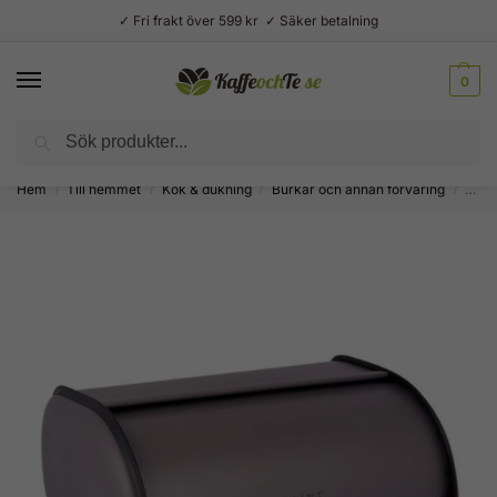
✓ Fri frakt över 599 kr ✓ Säker betalning
0
Sök
Välsmakande vardagslyx –
Kaffe, te, kryddor och godis
Hem
Till hemmet
Kök & dukning
Burkar och annan förvaring
PLIN
/
/
/
/