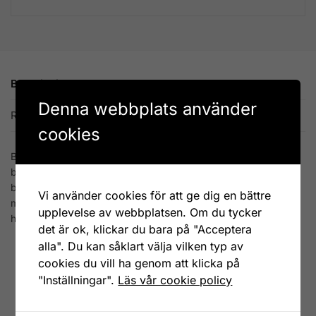
Beskrivning
Denna webbplats använder
Recensioner
0
cookies
Brödlåda i härlig retrostil från danska PLINT. Snygg
brödförvaring att ha ståendes framme på köksbänken. På
baksidan finns små ventilationshål så att brödet förvaras i rätt
Vi använder cookies för att ge dig en bättre
miljö. Mått 34x15x24 cm (lxhxd). Tillverkad i metall, bör
upplevelse av webbplatsen. Om du tycker
handdiskas.
det är ok, klickar du bara på "Acceptera
alla". Du kan såklart välja vilken typ av
cookies du vill ha genom att klicka på
Artikelnr:
20ALM
"Inställningar".
Läs vår cookie policy
Kategorier:
Burkar och annan förvaring
,
Övrigt till köket
Etiketter:
brödbox
,
brödlåda
,
mors dag
,
plint
,
retro
Varumärke:
PLINT