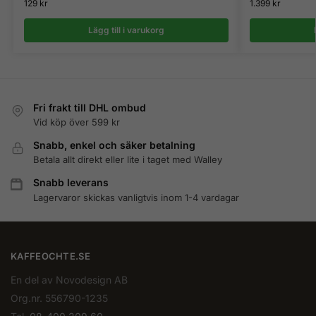
129
kr
1.399
kr
Lägg till i varukorg
Fri frakt till DHL ombud
Vid köp över 599 kr
Snabb, enkel och säker betalning
Betala allt direkt eller lite i taget med Walley
Snabb leverans
Lagervaror skickas vanligtvis inom 1-4 vardagar
KAFFEOCHTE.SE
En del av Novodesign AB
Org.nr. 556790-1235