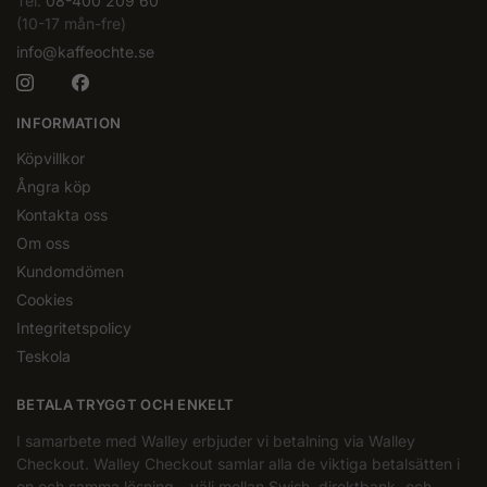
Tel.
08-400 209 60
(10-17 mån-fre)
info@kaffeochte.se
INFORMATION
Köpvillkor
Ångra köp
Kontakta oss
Om oss
Kundomdömen
Cookies
Integritetspolicy
Teskola
BETALA TRYGGT OCH ENKELT
I samarbete med Walley erbjuder vi betalning via Walley
Checkout. Walley Checkout samlar alla de viktiga betalsätten i
en och samma lösning – välj mellan Swish, direktbank- och