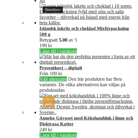
Jul
Bästsäljare
Isländsk lakrits och choklad Mixförpackning
500 g
Betygsatt
5.00
av 5
199
kr
Lägg till i varukorg
Presentkort – digitalt
Från
100
kr
Välj alternativ
Den här produkten har flera
varianter. De olika alternativen kan väljas på
produktsidan
2-
pack
Anneko Gåvoset med Kökshandduk i linne och
Disktrasa Katter
249
kr
Lägg till i varukorg