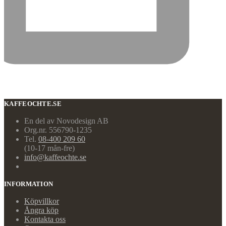
KAFFEOCHTE.SE
En del av Novodesign AB
Org.nr. 556790-1235
Tel.
08-400 209 60
(10-17 mån-fre)
info@kaffeochte.se
INFORMATION
Köpvillkor
Ångra köp
Kontakta oss