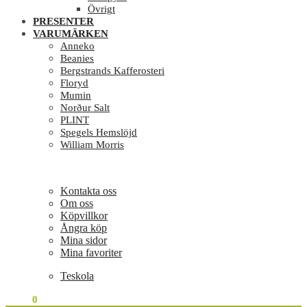
Övrigt
PRESENTER
VARUMÄRKEN
Anneko
Beanies
Bergstrands Kafferosteri
Floryd
Mumin
Norður Salt
PLINT
Spegels Hemslöjd
William Morris
Kontakta oss
Om oss
Köpvillkor
Ångra köp
Mina sidor
Mina favoriter
Teskola
0
KR
0