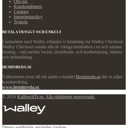
Om oss
Kundomdömen
Cookies
Integritetspolicy
Teskola
BETALA TRYGGT OCH ENKELT
I samarbete med Walley erbjuder vi betalning via Walley Checkout.
Walley Checkout samlar alla de viktiga betalsätten i en och samma
lösning – välj mellan Swish, direktbank- och kortbetalning, faktura
och delbetalning.
HEMINREDA.SE
Välkommen även till vår andra e-handel
Heminreda.se
där vi säljer
heminredning.
www.heminreda.se
© 2026
KaffeochTe.se. Alla rättigheter reserverade.
Denna webbplats använder cookies