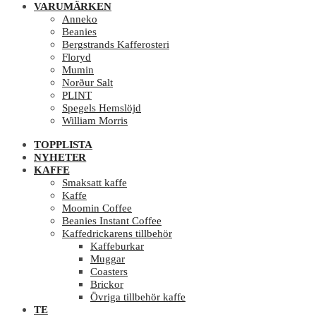
VARUMÄRKEN
Anneko
Beanies
Bergstrands Kafferosteri
Floryd
Mumin
Norður Salt
PLINT
Spegels Hemslöjd
William Morris
TOPPLISTA
NYHETER
KAFFE
Smaksatt kaffe
Kaffe
Moomin Coffee
Beanies Instant Coffee
Kaffedrickarens tillbehör
Kaffeburkar
Muggar
Coasters
Brickor
Övriga tillbehör kaffe
TE