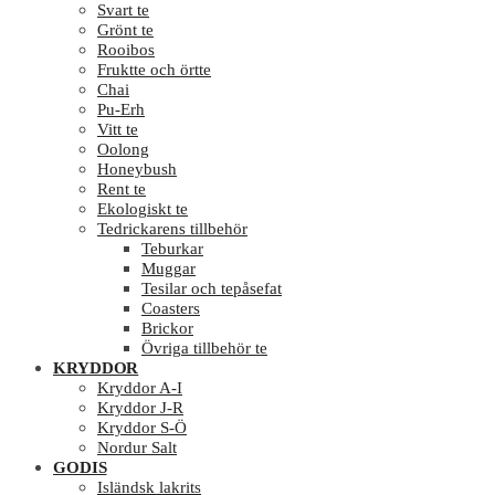
Svart te
Grönt te
Rooibos
Fruktte och örtte
Chai
Pu-Erh
Vitt te
Oolong
Honeybush
Rent te
Ekologiskt te
Tedrickarens tillbehör
Teburkar
Muggar
Tesilar och tepåsefat
Coasters
Brickor
Övriga tillbehör te
KRYDDOR
Kryddor A-I
Kryddor J-R
Kryddor S-Ö
Nordur Salt
GODIS
Isländsk lakrits