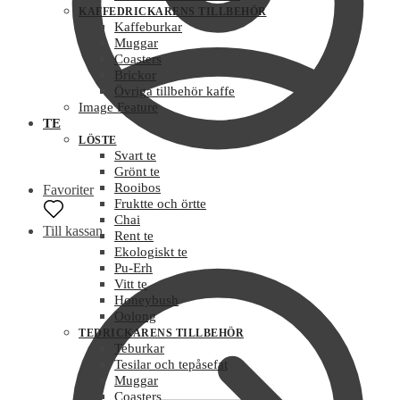
KAFFEDRICKARENS TILLBEHÖR
Kaffeburkar
Muggar
Coasters
Brickor
Övriga tillbehör kaffe
Image Feature
TE
LÖSTE
Svart te
Grönt te
Rooibos
Favoriter
Fruktte och örtte
Chai
Till kassan
Rent te
Ekologiskt te
Pu-Erh
Vitt te
Honeybush
Oolong
TEDRICKARENS TILLBEHÖR
Teburkar
Tesilar och tepåsefat
Muggar
Coasters