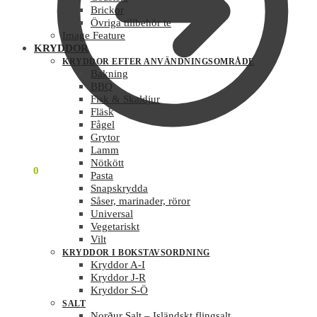
Brickor
Övriga tillbehör te
Image Feature
KRYDDOR
KRYDDOR EFTER ANVÄNDNINGSOMRÅDE
Bakning
BBQ
Fisk & Skaldjur
Fläsk
Fågel
Grytor
Lamm
Nötkött
0
KR
0
Pasta
Snapskrydda
Såser, marinader, röror
Universal
Vegetariskt
Vilt
KRYDDOR I BOKSTAVSORDNING
Kryddor A-I
Kryddor J-R
Kryddor S-Ö
SALT
Norður Salt – Isländskt flingsalt