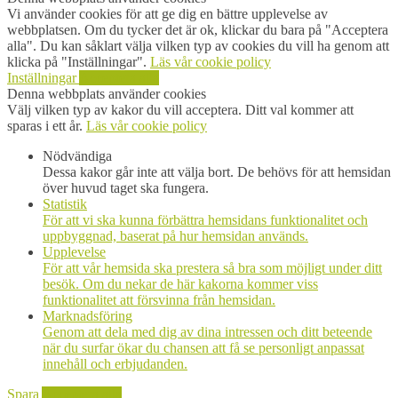
Vi använder cookies för att ge dig en bättre upplevelse av
webbplatsen. Om du tycker det är ok, klickar du bara på "Acceptera
alla". Du kan såklart välja vilken typ av cookies du vill ha genom att
klicka på "Inställningar".
Läs vår cookie policy
Inställningar
Acceptera alla
Denna webbplats använder cookies
Välj vilken typ av kakor du vill acceptera. Ditt val kommer att
sparas i ett år.
Läs vår cookie policy
Nödvändiga
Dessa kakor går inte att välja bort. De behövs för att hemsidan
över huvud taget ska fungera.
Statistik
För att vi ska kunna förbättra hemsidans funktionalitet och
uppbyggnad, baserat på hur hemsidan används.
Upplevelse
För att vår hemsida ska prestera så bra som möjligt under ditt
besök. Om du nekar de här kakorna kommer viss
funktionalitet att försvinna från hemsidan.
Marknadsföring
Genom att dela med dig av dina intressen och ditt beteende
när du surfar ökar du chansen att få se personligt anpassat
innehåll och erbjudanden.
Spara
Acceptera alla