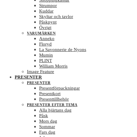
Shoppingkassar
Strumpor
Kuddar
Skyltar och tavlor
Påskpynt
Övrigt
VARUMÄRKEN
Anneko
Floryd
La Savonnerie de Nyons
Mumin
PLINT
William Morris
Image Feature
PRESENTER
PRESENTER
Presentförpackningar
Presentkort
Presenttillbehör
PRESENTER EFTER TEMA
Alla hjärtans dag
Påsk
Mors dag
Sommar
Fars dag