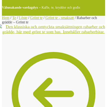
Välsmakande vardagslyx –
Kaffe, te, kryddor och godis
Hem
/
Te
/
Löste
/
Grönt te
/
Grönt te - smaksatt
/
Rabarber och
grädde – Grönt te