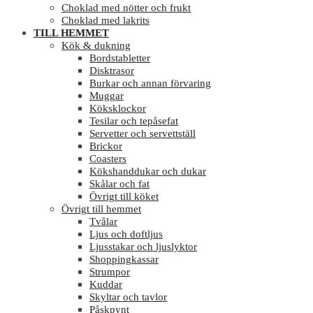
Choklad med nötter och frukt
Choklad med lakrits
TILL HEMMET
Kök & dukning
Bordstabletter
Disktrasor
Burkar och annan förvaring
Muggar
Köksklockor
Tesilar och tepåsefat
Servetter och servettställ
Brickor
Coasters
Kökshanddukar och dukar
Skålar och fat
Övrigt till köket
Övrigt till hemmet
Tvålar
Ljus och doftljus
Ljusstakar och ljuslyktor
Shoppingkassar
Strumpor
Kuddar
Skyltar och tavlor
Påskpynt