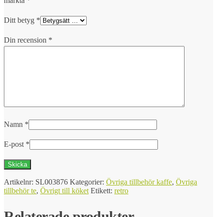
märkta
*
Ditt betyg
*
Din recension
*
Namn
*
E-post
*
Artikelnr:
SL003876
Kategorier:
Övriga tillbehör kaffe
,
Övriga
tillbehör te
,
Övrigt till köket
Etikett:
retro
Relaterade produkter