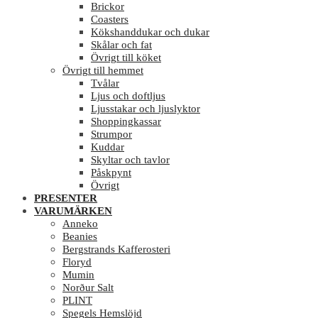
Brickor
Coasters
Kökshanddukar och dukar
Skålar och fat
Övrigt till köket
Övrigt till hemmet
Tvålar
Ljus och doftljus
Ljusstakar och ljuslyktor
Shoppingkassar
Strumpor
Kuddar
Skyltar och tavlor
Påskpynt
Övrigt
PRESENTER
VARUMÄRKEN
Anneko
Beanies
Bergstrands Kafferosteri
Floryd
Mumin
Norður Salt
PLINT
Spegels Hemslöjd