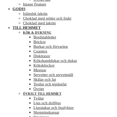
Image Feature
GODIS
Isländsk lakrits
Choklad med nötter och frukt
Choklad med lakrits
TILL HEMMET
KÖK & DUKNING
Bordstabletter
Brickor
Burkar och förvaring
Coasters
Disktrasor
Kökshanddukar och dukar
Köksklockor
Muggar
Servetter och servettställ
Skålar och fat
Tesilar och tepåsefat
Övrigt
ÖVRIGT TILL HEMMET
Tvålar
Ljus och doftljus
Ljusstakar och ljuslyktor
Shoppingkassar