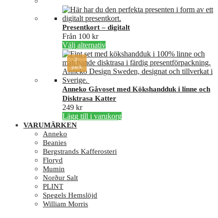
Presentkort – digitalt
Från
100
kr
Den
Välj alternativ
här
2-
produkten
pack
har
flera
varianter.
Anneko Gåvoset med Kökshandduk i linne och
De
Disktrasa Katter
olika
249
kr
alternativen
Lägg till i varukorg
kan
VARUMÄRKEN
väljas
Anneko
på
Beanies
produktsidan
Bergstrands Kafferosteri
Floryd
Mumin
Norður Salt
PLINT
Spegels Hemslöjd
William Morris