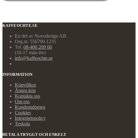
KAFFEOCHTE.SE
En del av Novodesign AB
Org.nr. 556790-1235
Tel.
08-400 209 60
(10-17 mån-fre)
info@kaffeochte.se
INFORMATION
Köpvillkor
Ångra köp
Kontakta oss
Om oss
Kundomdömen
Cookies
Integritetspolicy
Teskola
BETALA TRYGGT OCH ENKELT