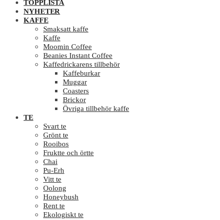
TOPPLISTA
NYHETER
KAFFE
Smaksatt kaffe
Kaffe
Moomin Coffee
Beanies Instant Coffee
Kaffedrickarens tillbehör
Kaffeburkar
Muggar
Coasters
Brickor
Övriga tillbehör kaffe
TE
Svart te
Grönt te
Rooibos
Fruktte och örtte
Chai
Pu-Erh
Vitt te
Oolong
Honeybush
Rent te
Ekologiskt te