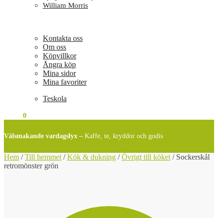
William Morris
Kontakta oss
Om oss
Köpvillkor
Ångra köp
Mina sidor
Mina favoriter
Teskola
0
KR
0
Välsmakande vardagslyx –
Kaffe, te, kryddor och godis
Hem
/
Till hemmet
/
Kök & dukning
/
Övrigt till köket
/
Sockerskål
retromönster grön