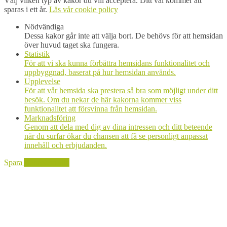
Välj vilken typ av kakor du vill acceptera. Ditt val kommer att
sparas i ett år.
Läs vår cookie policy
Nödvändiga
Dessa kakor går inte att välja bort. De behövs för att hemsidan
över huvud taget ska fungera.
Statistik
För att vi ska kunna förbättra hemsidans funktionalitet och
uppbyggnad, baserat på hur hemsidan används.
Upplevelse
För att vår hemsida ska prestera så bra som möjligt under ditt
besök. Om du nekar de här kakorna kommer viss
funktionalitet att försvinna från hemsidan.
Marknadsföring
Genom att dela med dig av dina intressen och ditt beteende
när du surfar ökar du chansen att få se personligt anpassat
innehåll och erbjudanden.
Spara
Acceptera alla