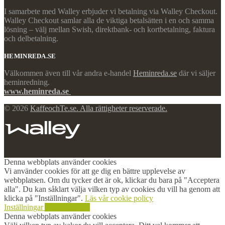
I samarbete med Walley erbjuder vi betalning via Walley Checkout.
Walley Checkout samlar alla de viktiga betalsätten i en och samma
lösning – välj mellan Swish, direktbank- och kortbetalning, faktura
och delbetalning.
HEMINREDA.SE
Välkommen även till vår andra e-handel
Heminreda.se
där vi säljer
heminredning.
www.heminreda.se
© 2026
KaffeochTe.se. Alla rättigheter reserverade.
Denna webbplats använder cookies
Vi använder cookies för att ge dig en bättre upplevelse av
webbplatsen. Om du tycker det är ok, klickar du bara på "Acceptera
alla". Du kan såklart välja vilken typ av cookies du vill ha genom att
klicka på "Inställningar".
Läs vår cookie policy
Inställningar
Acceptera alla
Denna webbplats använder cookies