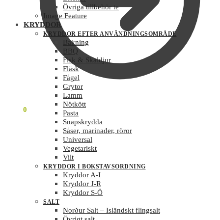
Övriga tillbehör te
Image Feature
KRYDDOR
KRYDDOR EFTER ANVÄNDNINGSOMRÅDE
Bakning
BBQ
Fisk & Skaldjur
Fläsk
Fågel
Grytor
Lamm
Nötkött
0
KR
0
Pasta
Snapskrydda
Såser, marinader, röror
Universal
Vegetariskt
Vilt
KRYDDOR I BOKSTAVSORDNING
Kryddor A-I
Kryddor J-R
Kryddor S-Ö
SALT
Norður Salt – Isländskt flingsalt
Övrigt salt