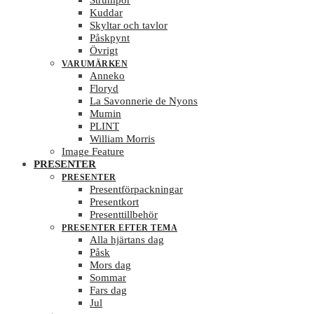
Strumpor
Kuddar
Skyltar och tavlor
Påskpynt
Övrigt
VARUMÄRKEN
Anneko
Floryd
La Savonnerie de Nyons
Mumin
PLINT
William Morris
Image Feature
PRESENTER
PRESENTER
Presentförpackningar
Presentkort
Presenttillbehör
PRESENTER EFTER TEMA
Alla hjärtans dag
Påsk
Mors dag
Sommar
Fars dag
Jul