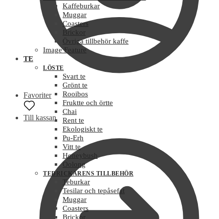
Kaffeburkar
Muggar
Coasters
Brickor
Övriga tillbehör kaffe
Image Feature
TE
LÖSTE
Svart te
Grönt te
Rooibos
Favoriter
Fruktte och örtte
Chai
Till kassan
Rent te
Ekologiskt te
Pu-Erh
Vitt te
Honeybush
Oolong
TEDRICKARENS TILLBEHÖR
Teburkar
Tesilar och tepåsefat
Muggar
Coasters
Brickor