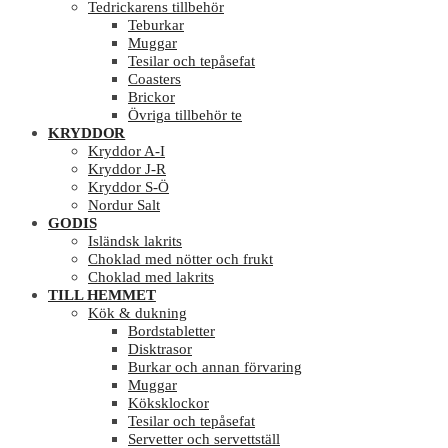
Tedrickarens tillbehör
Teburkar
Muggar
Tesilar och tepåsefat
Coasters
Brickor
Övriga tillbehör te
KRYDDOR
Kryddor A-I
Kryddor J-R
Kryddor S-Ö
Nordur Salt
GODIS
Isländsk lakrits
Choklad med nötter och frukt
Choklad med lakrits
TILL HEMMET
Kök & dukning
Bordstabletter
Disktrasor
Burkar och annan förvaring
Muggar
Köksklockor
Tesilar och tepåsefat
Servetter och servettställ