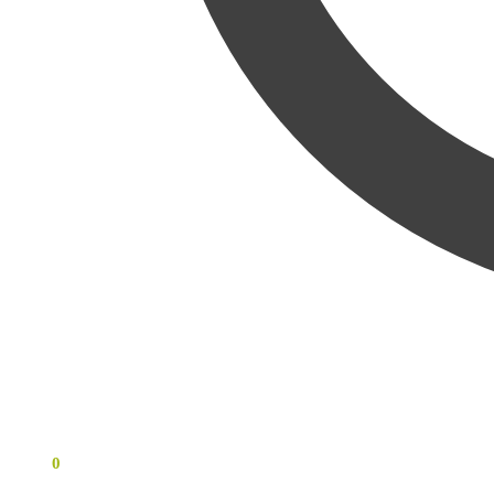
0
KR
0