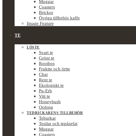
Muggar
Coasters
Brickor
Övriga tillbehör kaffe
Image Feature
TE
LÖSTE
Svart te
Grönt te
Rooibos
Fruktte och örtte
Chai
Rent te
Ekologiskt te
Pu-Erh
Vitt te
Honeybush
Oolong
TEDRICKARENS TILLBEHÖR
Teburkar
Tesilar och tepåsefat
Muggar
Coasters