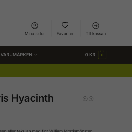
Mina sidor
Favoriter
Till kassan
VARUMÄRKEN
0
KR
0
is Hyacinth
åsen eller tekulan med fint William Morrismönster.