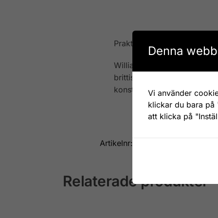
Praktiskt fat i melamin för 
Denna webbp
William Morris (1834-1896) v
brittiska Arts and Crafts-rö
konsthantverk.
Vi använder cookie
klickar du bara på 
att klicka på "Instä
Artikelnr:
LP95575
Kategori:
Relaterade produkter