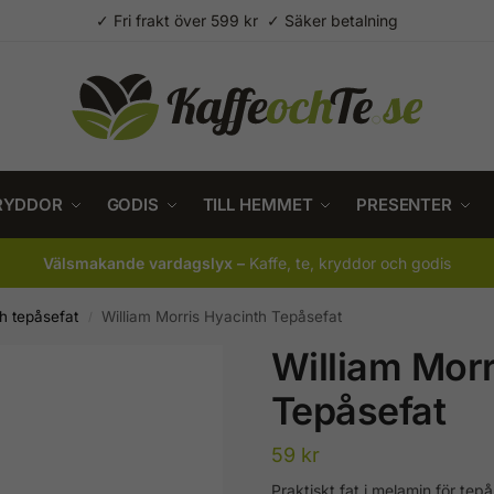
✓ Fri frakt över 599 kr ✓ Säker betalning
RYDDOR
GODIS
TILL HEMMET
PRESENTER
Välsmakande vardagslyx –
Kaffe, te, kryddor och godis
ch tepåsefat
William Morris Hyacinth Tepåsefat
/
William Morr
Tepåsefat
59
kr
Praktiskt fat i melamin för tep