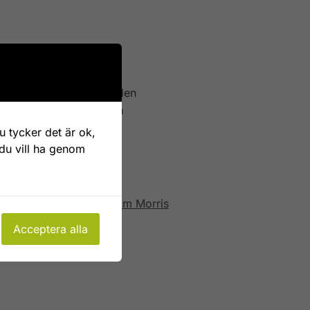
13x10x2 cm (bxhxd).
örgrundsfigurerna inom den
ns på tapeter, tyger och
 tycker det är ok,
 du vill ha genom
ris
Varumärke:
William Morris
Acceptera alla