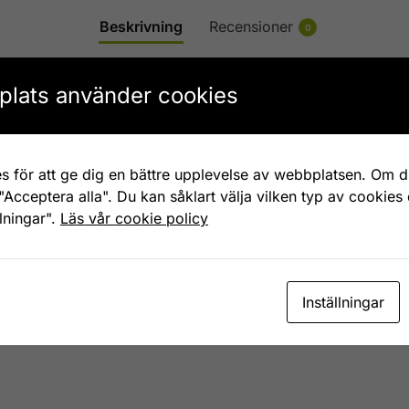
Beskrivning
Recensioner
0
tepåsen eller tekulan med fint William Morrismönster. Mått 
lats använder cookies
ar en brittisk konstnär, formgivare och författare. En av f
relsen. Mest känd för sina fantastiska jugendmönster som fin
s för att ge dig en bättre upplevelse av webbplatsen. Om du
"Acceptera alla". Du kan såklart välja vilken typ av cookies
llningar".
Läs vår cookie policy
Tesilar och tepåsefat
Etiketter:
te
,
tepåsefat
,
william mor
Inställningar