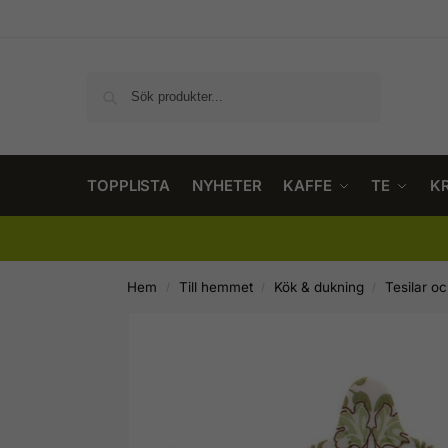
Sök
TOPPLISTA
NYHETER
KAFFE
TE
K
Hem
Till hemmet
Kök & dukning
Tesilar o
/
/
/