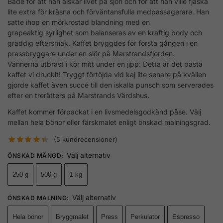
Både för att han älskar livet på sjön och för att han ville fjäska
lite extra för kräsna och förväntansfulla medpassagerare. Han
satte ihop en mörkrostad blandning med en
grapeaktig syrlighet som balanseras av en kraftig body och
gräddig eftersmak. Kaffet bryggdes för första gången i en
pressbryggare under en slör på Marstrandsfjorden.
Vännerna utbrast i kör mitt under en jipp: Detta är det bästa
kaffet vi druckit! Tryggt förtöjda vid kaj lite senare på kvällen
gjorde kaffet även succé till den iskalla punsch som serverades
efter en trerätters på Marstrands Värdshus.
Kaffet kommer förpackat i en livsmedelsgodkänd påse. Välj
mellan hela bönor eller färskmalet enligt önskad malningsgrad.
(
5
kundrecensioner)
Välj alternativ
ÖNSKAD MÄNGD
:
250 g
500 g
1 kg
Välj alternativ
ÖNSKAD MALNING
:
Hela bönor
Bryggmalet
Press
Perkulator
Espresso