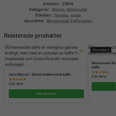
Artikelnr:
23614
Kategorier:
Blends
,
Mörkrostat
Etiketter:
farsdag
,
grape
Varumärke:
Bergstrands Kafferosteri
Relaterade produkter
Bästsäljare
Monsooned Mala
kaffe
Java Mocca – Blend mellanrostat kaffe
Från
99
kr
Från
99
kr
Välj alternativ