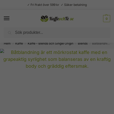
✓ Fri frakt över 599 kr ✓ Säker betalning
0
Sök
Välsmakande vardagslyx –
Kaffe, te, kryddor och godis
Hem
Kaffe
Kaffe - Blends och Single Origin
Blends
Båtblandning – Blend mörkrostat kaffe
/
/
/
/