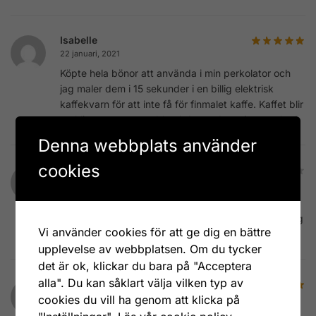
Isabelle
22 januari, 2021
Köpte hela bönor att använda i min perkolator och
jag maler dem i 15 sekunder i en billig elektrisk
kaffekvarn för att inte få för finmalet kaffe. Kaffet blir
verkligen supergott, bland det godaste jag smakat!
Denna webbplats använder
cookies
Elke
16 november, 2020
smakar mycket gott
fast det klibbar igen i
kaffemaskinen, behöver rengöras efter varje malning
Vi använder cookies för att ge dig en bättre
upplevelse av webbplatsen. Om du tycker
det är ok, klickar du bara på "Acceptera
alla". Du kan såklart välja vilken typ av
Mona Svensson
16 november, 2018
cookies du vill ha genom att klicka på