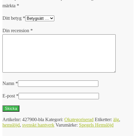
märkta
*
Ditt betyg
*
Din recension
*
Namn
*
E-post
*
Artikelnr:
427900-bla
Kategori:
Okategoriserad
Etiketter:
älg
,
hemslöjd
,
svenskt hantverk
Varumärke:
Spegels Hemslöjd