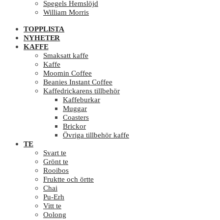
Spegels Hemslöjd
William Morris
TOPPLISTA
NYHETER
KAFFE
Smaksatt kaffe
Kaffe
Moomin Coffee
Beanies Instant Coffee
Kaffedrickarens tillbehör
Kaffeburkar
Muggar
Coasters
Brickor
Övriga tillbehör kaffe
TE
Svart te
Grönt te
Rooibos
Fruktte och örtte
Chai
Pu-Erh
Vitt te
Oolong