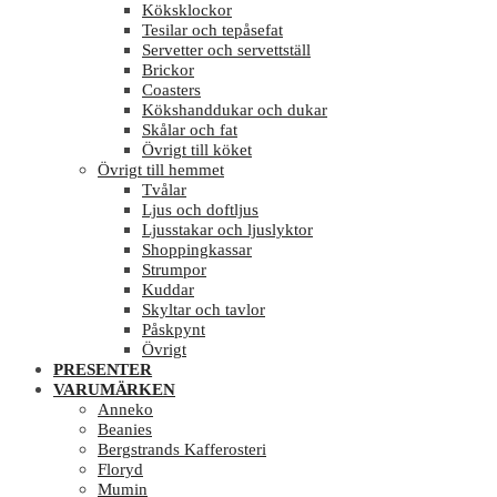
Köksklockor
Tesilar och tepåsefat
Servetter och servettställ
Brickor
Coasters
Kökshanddukar och dukar
Skålar och fat
Övrigt till köket
Övrigt till hemmet
Tvålar
Ljus och doftljus
Ljusstakar och ljuslyktor
Shoppingkassar
Strumpor
Kuddar
Skyltar och tavlor
Påskpynt
Övrigt
PRESENTER
VARUMÄRKEN
Anneko
Beanies
Bergstrands Kafferosteri
Floryd
Mumin