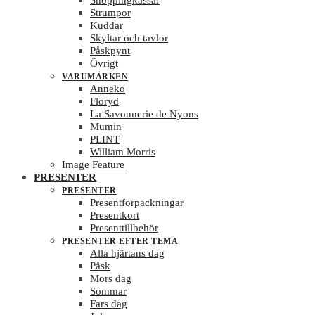
Shoppingkassar
Strumpor
Kuddar
Skyltar och tavlor
Påskpynt
Övrigt
VARUMÄRKEN
Anneko
Floryd
La Savonnerie de Nyons
Mumin
PLINT
William Morris
Image Feature
PRESENTER
PRESENTER
Presentförpackningar
Presentkort
Presenttillbehör
PRESENTER EFTER TEMA
Alla hjärtans dag
Påsk
Mors dag
Sommar
Fars dag