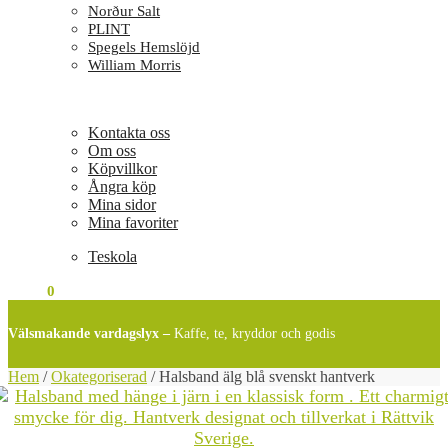
Norður Salt
PLINT
Spegels Hemslöjd
William Morris
Kontakta oss
Om oss
Köpvillkor
Ångra köp
Mina sidor
Mina favoriter
Teskola
0
KR
0
Välsmakande vardagslyx –
Kaffe, te, kryddor och godis
Hem
/
Okategoriserad
/
Halsband älg blå svenskt hantverk