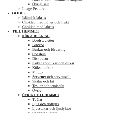
Övrigt salt
Image Feature
GODIS
Isländsk lakrits
Choklad med nötter och frukt
Choklad med lakrits
TILL HEMMET
KÖK & DUKNING
Bordstabletter
Brickor
Burkar och förvaring
Coasters
Disktrasor
Kökshanddukar och dukar
Köksklockor
Muggar
Servetter och servettställ
Skålar och fat
Tesilar och tepåsefat
Övrigt
ÖVRIGT TILL HEMMET
Tvålar
Ljus och doftljus
Ljusstakar och ljuslyktor