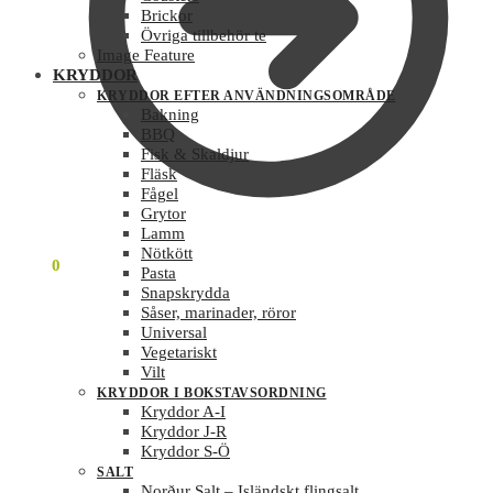
Brickor
Övriga tillbehör te
Image Feature
KRYDDOR
KRYDDOR EFTER ANVÄNDNINGSOMRÅDE
Bakning
BBQ
Fisk & Skaldjur
Fläsk
Fågel
Grytor
Lamm
Nötkött
0
KR
0
Pasta
Snapskrydda
Såser, marinader, röror
Universal
Vegetariskt
Vilt
KRYDDOR I BOKSTAVSORDNING
Kryddor A-I
Kryddor J-R
Kryddor S-Ö
SALT
Norður Salt – Isländskt flingsalt