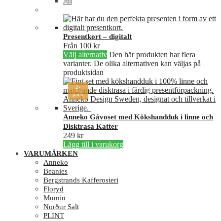
Jul
Presentkort – digitalt
Från
100
kr
Välj alternativ
Den här produkten har flera
varianter. De olika alternativen kan väljas på
produktsidan
2-
pack
Anneko Gåvoset med Kökshandduk i linne och
Disktrasa Katter
249
kr
Lägg till i varukorg
VARUMÄRKEN
Anneko
Beanies
Bergstrands Kafferosteri
Floryd
Mumin
Norður Salt
PLINT