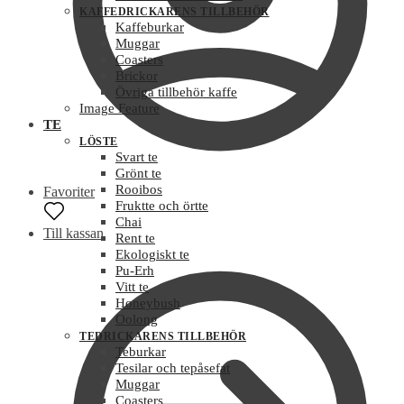
KAFFEDRICKARENS TILLBEHÖR
Kaffeburkar
Muggar
Coasters
Brickor
Övriga tillbehör kaffe
Image Feature
TE
LÖSTE
Svart te
Grönt te
Rooibos
Favoriter
Fruktte och örtte
Chai
Till kassan
Rent te
Ekologiskt te
Pu-Erh
Vitt te
Honeybush
Oolong
TEDRICKARENS TILLBEHÖR
Teburkar
Tesilar och tepåsefat
Muggar
Coasters