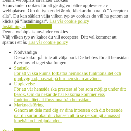
Denna webbplats använder cookies
Vi använder cookies för att ge dig en bättre upplevelse av
webbplatsen. Om du tycker det är ok, klickar du bara på "Acceptera
alla". Du kan såklart välja vilken typ av cookies du vill ha genom att
klicka på "Inställningar".
Läs vår cookie policy
Inställningar
Acceptera alla
Denna webbplats använder cookies
Välj vilken typ av kakor du vill acceptera. Ditt val kommer att
sparas i ett år.
Läs vår cookie policy
Nödvändiga
Dessa kakor går inte att välja bort. De behövs för att hemsidan
över huvud taget ska fungera.
Statistik
För att vi ska kunna förbättra hemsidans funktionalitet och
uppbyggnad, baserat på hur hemsidan används.
Upplevelse
För att vår hemsida ska prestera så bra som möjligt under ditt
besök. Om du nekar de här kakorna kommer viss
funktionalitet att försvinna från hemsidan.
Marknadsföring
Genom att dela med dig av dina intressen och ditt beteende
när du surfar ökar du chansen att få se personligt anpassat
innehåll och erbjudanden.
Spara
Acceptera alla