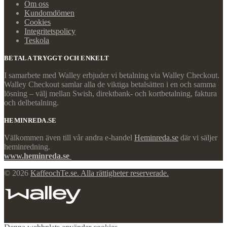
Om oss
Kundomdömen
Cookies
Integritetspolicy
Teskola
BETALA TRYGGT OCH ENKELT
I samarbete med Walley erbjuder vi betalning via Walley Checkout.
Walley Checkout samlar alla de viktiga betalsätten i en och samma
lösning – välj mellan Swish, direktbank- och kortbetalning, faktura
och delbetalning.
HEMINREDA.SE
Välkommen även till vår andra e-handel
Heminreda.se
där vi säljer
heminredning.
www.heminreda.se
© 2026
KaffeochTe.se. Alla rättigheter reserverade.