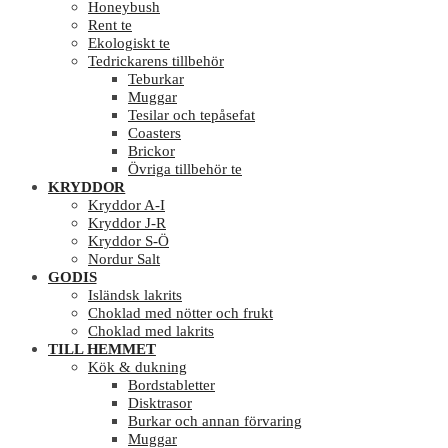
Honeybush
Rent te
Ekologiskt te
Tedrickarens tillbehör
Teburkar
Muggar
Tesilar och tepåsefat
Coasters
Brickor
Övriga tillbehör te
KRYDDOR
Kryddor A-I
Kryddor J-R
Kryddor S-Ö
Nordur Salt
GODIS
Isländsk lakrits
Choklad med nötter och frukt
Choklad med lakrits
TILL HEMMET
Kök & dukning
Bordstabletter
Disktrasor
Burkar och annan förvaring
Muggar