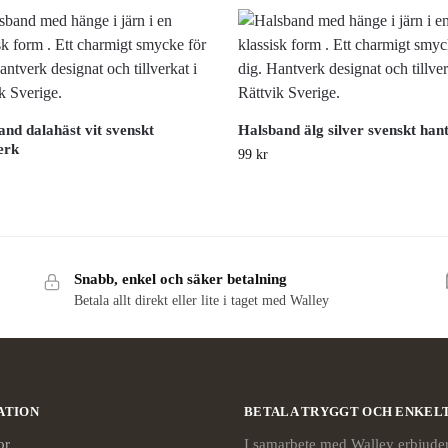
nd dalahäst vit svenskt
Halsband älg silver svenskt han
erk
99
kr
Snabb, enkel och säker betalning
Betala allt direkt eller lite i taget med Walley
ATION
BETALA TRYGGT OCH ENKEL
or
I samarbete med Walley erbjuder