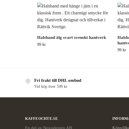
Halsband älg svart svenskt hantverk
Halsba
hantv
99
kr
99
kr
Fri frakt till DHL ombud
Vid köp över 599 kr
KAFFEOCHTE.SE
INFORM
En del av Novodesign AB
Köpvillk