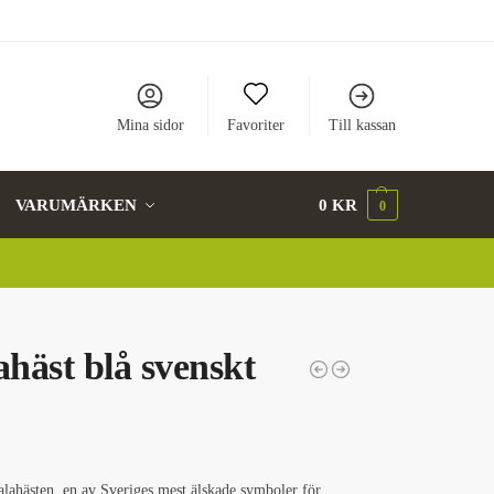
Mina sidor
Favoriter
Till kassan
VARUMÄRKEN
0
KR
0
häst blå svenskt
alahästen, en av Sveriges mest älskade symboler för