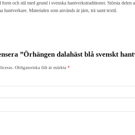
orm och stil med grund i svenska hantverkstraditioner. Största delen a
 hantverkare. Materialen som används är järn, trä samt textil.
censera ”Örhängen dalahäst blå svenskt han
iceras.
Obligatoriska fält är märkta
*