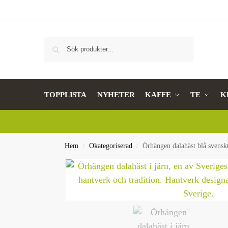
Sök
TOPPLISTA
NYHETER
KAFFE
TE
K
Hem
Okategoriserad
Örhängen dalahäst blå svensk
/
/