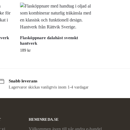
tverk
Flasköppnare dalahäst svenskt
hantverk
189
kr
Snabb leverans
Lagervaror skickas vanligtvis inom 1-4 vardagar
T
HEMINREDA.SE
 vi
Välkommen även till vår andra e-handel