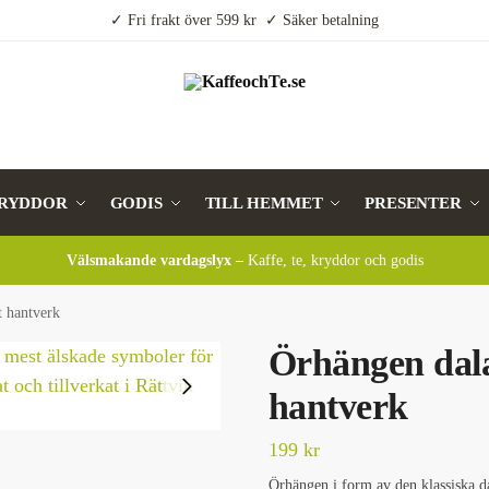
✓ Fri frakt över 599 kr ✓ Säker betalning
RYDDOR
GODIS
TILL HEMMET
PRESENTER
Välsmakande vardagslyx –
Kaffe, te, kryddor och godis
t hantverk
Örhängen dala
hantverk
199
kr
Örhängen i form av den klassiska d